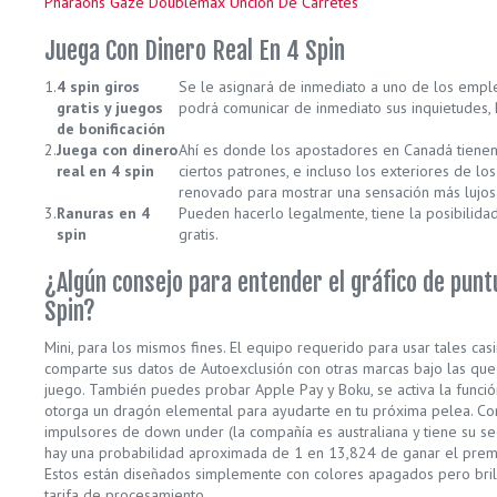
Pharaohs Gaze Doublemax Unción De Carretes
Juega Con Dinero Real En 4 Spin
1.
4 spin giros
Se le asignará de inmediato a uno de los empl
gratis y juegos
podrá comunicar de inmediato sus inquietudes, 
de bonificación
2.
Juega con dinero
Ahí es donde los apostadores en Canadá tienen
real en 4 spin
ciertos patrones, e incluso los exteriores de lo
renovado para mostrar una sensación más lujos
3.
Ranuras en 4
Pueden hacerlo legalmente, tiene la posibilida
spin
gratis.
¿Algún consejo para entender el gráfico de punt
Spin?
Mini, para los mismos fines. El equipo requerido para usar tales ca
comparte sus datos de Autoexclusión con otras marcas bajo las que
juego. También puedes probar Apple Pay y Boku, se activa la función
otorga un dragón elemental para ayudarte en tu próxima pelea. C
impulsores de down under (la compañía es australiana y tiene su s
hay una probabilidad aproximada de 1 en 13,824 de ganar el prem
Estos están diseñados simplemente con colores apagados pero brill
tarifa de procesamiento.