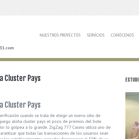
NUESTROS PROYECTOS
SERVICIOS
CONÓCENOS
31.com
a Cluster Pays
ESTUDI
a Cluster Pays
rificación cuando se trata de elegir un nuevo sitio de
 juego aloha cluster pays el pozo de premios del bote
or lo golpea a lo grande. ZigZag 777 Casino utiliza uno de
arantizar que todas las transacciones de los usuarios sean