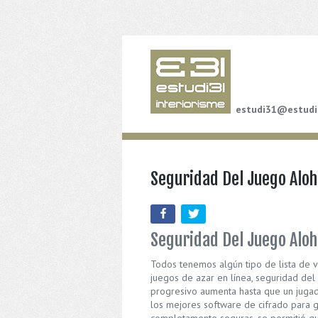
estudi31@estudi
Seguridad Del Juego Aloh
Seguridad Del Juego Aloh
Todos tenemos algún tipo de lista de ve
juegos de azar en línea, seguridad del
progresivo aumenta hasta que un jugad
los mejores software de cifrado para g