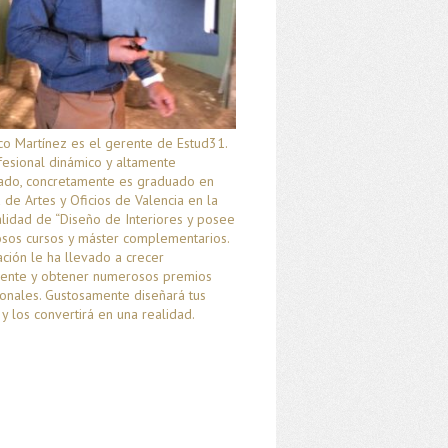
co Martínez es el gerente de Estud31.
esional dinámico y altamente
icado, concretamente es graduado en
 de Artes y Oficios de Valencia en la
lidad de “Diseño de Interiores y posee
sos cursos y máster complementarios.
ción le ha llevado a crecer
mente y obtener numerosos premios
onales. Gustosamente diseñará tus
y los convertirá en una realidad.