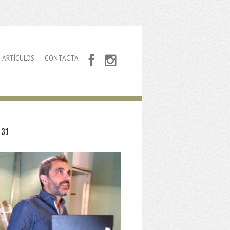
ARTÍCULOS
CONTACTA
 31