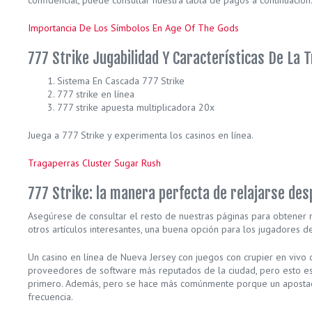
confidencial, puede consultar nuestra tabla de pagos a continuación
Importancia De Los Símbolos En Age Of The Gods
777 Strike Jugabilidad Y Características De La
Sistema En Cascada 777 Strike
777 strike en línea
777 strike apuesta multiplicadora 20x
Juega a 777 Strike y experimenta los casinos en línea.
Tragaperras Cluster Sugar Rush
777 Strike: la manera perfecta de relajarse des
Asegúrese de consultar el resto de nuestras páginas para obtener
otros artículos interesantes, una buena opción para los jugadores d
Un casino en línea de Nueva Jersey con juegos con crupier en vivo
proveedores de software más reputados de la ciudad, pero esto es
primero. Además, pero se hace más comúnmente porque un aposta
frecuencia.