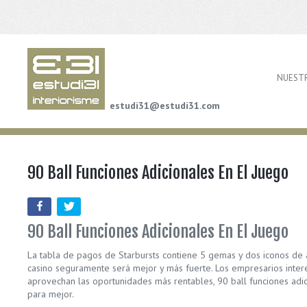
NUESTR
estudi31@estudi31.com
90 Ball Funciones Adicionales En El Juego
90 Ball Funciones Adicionales En El Juego
La tabla de pagos de Starbursts contiene 5 gemas y dos iconos de a
casino seguramente será mejor y más fuerte. Los empresarios inte
aprovechan las oportunidades más rentables, 90 ball funciones adi
para mejor.