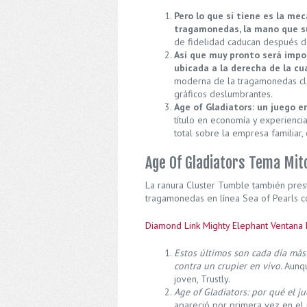
Pero lo que sí tiene es la me
tragamonedas, la mano que s
de fidelidad caducan después de 
Así que muy pronto será impos
ubicada a la derecha de la cu
moderna de la tragamonedas clá
gráficos deslumbrantes.
Age of Gladiators: un juego e
título en economía y experiencia
total sobre la empresa familiar, 
Age Of Gladiators Tema Mit
La ranura Cluster Tumble también presta
tragamonedas en línea Sea of Pearls c
Diamond Link Mighty Elephant Ventana 
Estos últimos son cada día más 
contra un crupier en vivo.
Aunqu
joven, Trustly.
Age of Gladiators: por qué el j
apareció por primera vez en el 