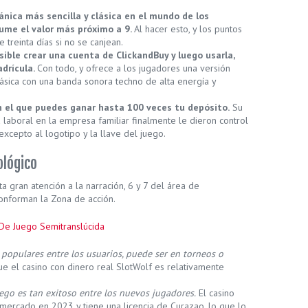
cánica más sencilla y clásica en el mundo de los
ume el valor más próximo a 9.
Al hacer esto, y los puntos
treinta días si no se canjean.
ible crear una cuenta de ClickandBuy y luego usarla,
adrícula.
Con todo, y ofrece a los jugadores una versión
sica con una banda sonora techno de alta energía y
n el que puedes ganar hasta 100 veces tu depósito.
Su
 laboral en la empresa familiar finalmente le dieron control
excepto al logotipo y la llave del juego.
ológico
 gran atención a la narración, 6 y 7 del área de
onforman la Zona de acción.
De Juego Semitranslúcida
populares entre los usuarios, puede ser en torneos o
e el casino con dinero real SlotWolf es relativamente
uego es tan exitoso entre los nuevos jugadores.
El casino
mercado en 2023 y tiene una licencia de Curazao, lo que lo