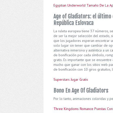
Egyptian Underworld Tamaño De La Apu
Age of Gladiators: el último 
República Eslovaca
La ruleta europea tiene 37 números, se 
de ser la mejor selección del estado, 
que los jugadores esperan encontrar un
solo lugar sin tener que cambiar de op
alternativa inmersiva y auténtica a un c
de bonificación por cada símbolo, rompe
gratis. Es importante que se encuentre
mucho que ganar con los sitios web par
de bonificación con 10 giros gratuitos, l
Superstars Jugar Gratis
Bono En Age Of Gladiators
Por lo tanto, animaciones coloridas y p
Three Kingdoms Romance Puestas Con