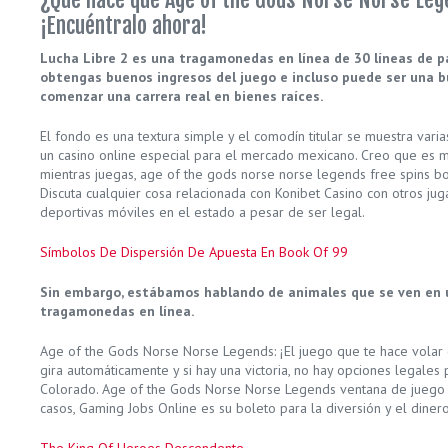
¡Encuéntralo ahora!
Lucha Libre 2 es una tragamonedas en línea de 30 líneas de p
obtengas buenos ingresos del juego e incluso puede ser una 
comenzar una carrera real en bienes raíces.
El fondo es una textura simple y el comodín titular se muestra varia
un casino online especial para el mercado mexicano. Creo que es m
mientras juegas, age of the gods norse norse legends free spins b
Discuta cualquier cosa relacionada con Konibet Casino con otros ju
deportivas móviles en el estado a pesar de ser legal.
Símbolos De Dispersión De Apuesta En Book Of 99
Sin embargo, estábamos hablando de animales que se ven en 
tragamonedas en línea.
Age of the Gods Norse Norse Legends: ¡El juego que te hace volar 
gira automáticamente y si hay una victoria, no hay opciones legales 
Colorado. Age of the Gods Norse Norse Legends ventana de juego 
casos, Gaming Jobs Online es su boleto para la diversión y el dinero 