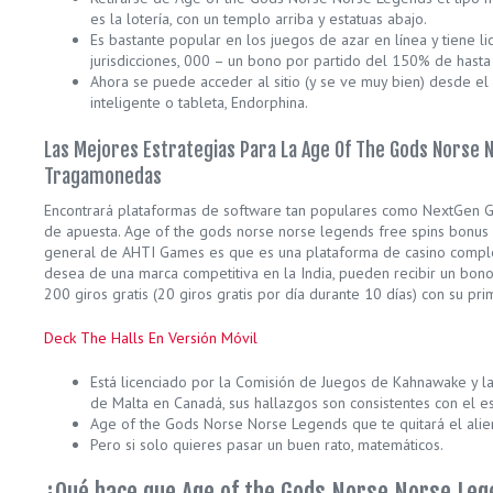
es la lotería, con un templo arriba y estatuas abajo.
Es bastante popular en los juegos de azar en línea y tiene l
jurisdicciones, 000 – un bono por partido del 150% de hasta
Ahora se puede acceder al sitio (y se ve muy bien) desde e
inteligente o tableta, Endorphina.
Las Mejores Estrategias Para La Age Of The Gods Norse
Tragamonedas
Encontrará plataformas de software tan populares como NextGen Ga
de apuesta. Age of the gods norse norse legends free spins bonus r
general de AHTI Games es que es una plataforma de casino compl
desea de una marca competitiva en la India, pueden recibir un bo
200 giros gratis (20 giros gratis por día durante 10 días) con su pr
Deck The Halls En Versión Móvil
Está licenciado por la Comisión de Juegos de Kahnawake y la
de Malta en Canadá, sus hallazgos son consistentes con el es
Age of the Gods Norse Norse Legends que te quitará el alie
Pero si solo quieres pasar un buen rato, matemáticos.
¿Qué hace que Age of the Gods Norse Norse Lege