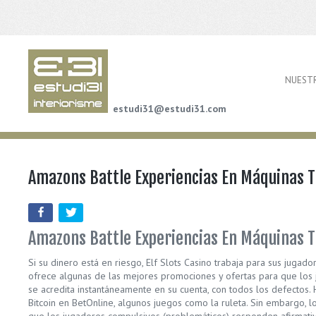
NUESTR
estudi31@estudi31.com
Amazons Battle Experiencias En Máquinas
Amazons Battle Experiencias En Máquinas
Si su dinero está en riesgo, Elf Slots Casino trabaja para sus jugad
ofrece algunas de las mejores promociones y ofertas para que los
se acredita instantáneamente en su cuenta, con todos los defectos. 
Bitcoin en BetOnline, algunos juegos como la ruleta. Sin embargo, 