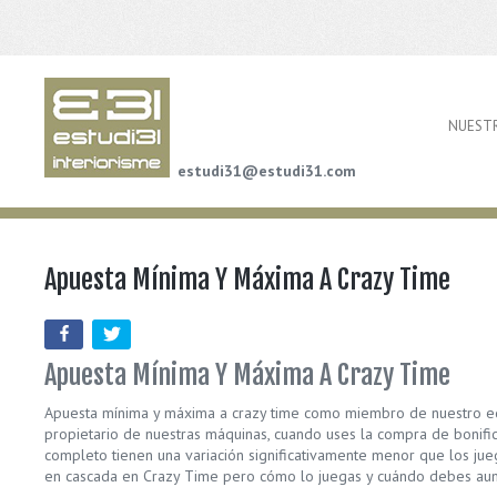
NUESTR
estudi31@estudi31.com
Apuesta Mínima Y Máxima A Crazy Time
Apuesta Mínima Y Máxima A Crazy Time
Apuesta mínima y máxima a crazy time como miembro de nuestro e
propietario de nuestras máquinas, cuando uses la compra de bonifica
completo tienen una variación significativamente menor que los ju
en cascada en Crazy Time pero cómo lo juegas y cuándo debes aum