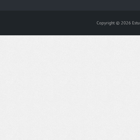
Copyright © 2026
Est