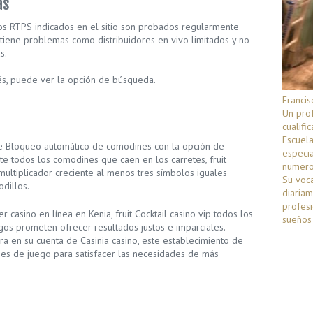
as
los RTPS indicados en el sitio son probados regularmente
iene problemas como distribuidores en vivo limitados y no
s.
s, puede ver la opción de búsqueda.
Francis
Un prof
cualif
Escuela
e Bloqueo automático de comodines con la opción de
especia
e todos los comodines que caen en los carretes, fruit
numero
 multiplicador creciente al menos tres símbolos iguales
Su voca
dillos.
diaria
profesi
r casino en línea en Kenia, fruit Cocktail сasino vip todos los
sueños 
egos prometen ofrecer resultados justos e imparciales.
a en su cuenta de Casinia casino, este establecimiento de
nes de juego para satisfacer las necesidades de más