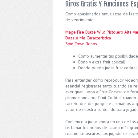
Giros Gratis Y Funciones Es
Como apasionados entusiastas de las t
de vencimiento.
Mage Fire Blaze Wild Pistolero Alta Var
Dazzle Me Característica
Spin Town Bonos
Cómo aumentar tus posibilidades
Bono y extra fruit cocktail
Donde puedo jugar fruit cocktail
Para entender cómo reproducir videora
esencial registrarse tanto cuando se reg
averiguar. Juega a Fruit Cocktail de fo
promociones por Fruit Cocktail cuando
carrete dos del juego, te animamos a
valor de nuestro contenido para jugad
Comience a jugar ahora en uno de los
reclamar los bonos de casino más grand
realmente oscuros. Los jugadores recib