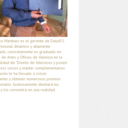
co Martínez es el gerente de Estud31.
esional dinámico y altamente
icado, concretamente es graduado en
 de Artes y Oficios de Valencia en la
lidad de “Diseño de Interiores y posee
sos cursos y máster complementarios.
ción le ha llevado a crecer
mente y obtener numerosos premios
onales. Gustosamente diseñará tus
y los convertirá en una realidad.