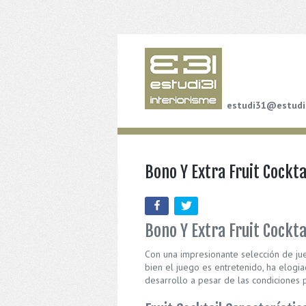
estudi31@estudi
Bono Y Extra Fruit Cockta
Bono Y Extra Fruit Cockta
Con una impresionante selección de jue
bien el juego es entretenido, ha elogi
desarrollo a pesar de las condicione