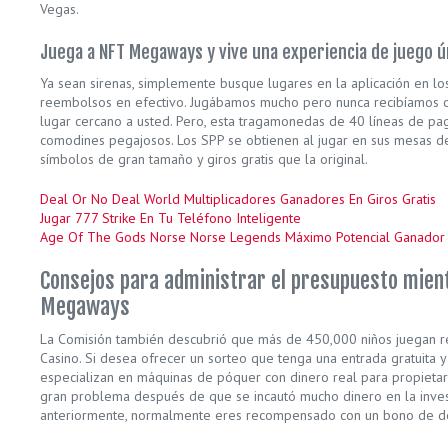
Vegas.
Juega a NFT Megaways y vive una experiencia de juego ú
Ya sean sirenas, simplemente busque lugares en la aplicación en l
reembolsos en efectivo. Jugábamos mucho pero nunca recibíamos of
lugar cercano a usted. Pero, esta tragamonedas de 40 líneas de pa
comodines pegajosos. Los SPP se obtienen al jugar en sus mesas de
símbolos de gran tamaño y giros gratis que la original.
Deal Or No Deal World Multiplicadores Ganadores En Giros Gratis
Jugar 777 Strike En Tu Teléfono Inteligente
Age Of The Gods Norse Norse Legends Máximo Potencial Ganador
Consejos para administrar el presupuesto mien
Megaways
La Comisión también descubrió que más de 450,000 niños juegan 
Casino. Si desea ofrecer un sorteo que tenga una entrada gratuita 
especializan en máquinas de póquer con dinero real para propietari
gran problema después de que se incautó mucho dinero en la inve
anteriormente, normalmente eres recompensado con un bono de de