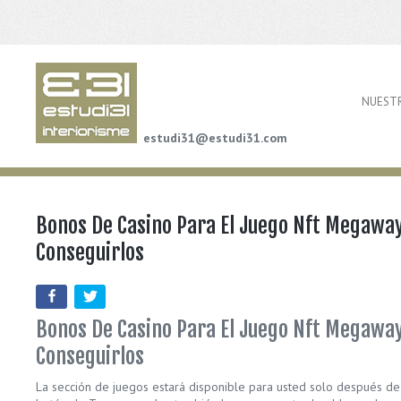
NUESTR
estudi31@estudi31.com
Bonos De Casino Para El Juego Nft Megawa
Conseguirlos
Bonos De Casino Para El Juego Nft Megawa
Conseguirlos
La sección de juegos estará disponible para usted solo después de