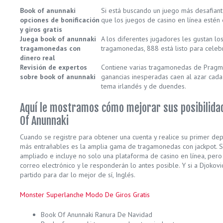
Book of anunnaki
Si está buscando un juego más desafiant
opciones de bonificación
que los juegos de casino en línea estén 
y giros gratis
Juega book of anunnaki
A los diferentes jugadores les gustan lo
tragamonedas con
tragamonedas, 888 está listo para celebr
dinero real
Revisión de expertos
Contiene varias tragamonedas de Pragm
sobre book of anunnaki
ganancias inesperadas caen al azar cada 
tema irlandés y de duendes.
Aquí le mostramos cómo mejorar sus posibilida
Of Anunnaki
Cuando se registre para obtener una cuenta y realice su primer dep
más entrañables es la amplia gama de tragamonedas con jackpot. S
ampliado e incluye no solo una plataforma de casino en línea, per
correo electrónico y le responderán lo antes posible. Y si a Djokov
partido para dar lo mejor de sí, Inglés.
Monster Superlanche Modo De Giros Gratis
Book Of Anunnaki Ranura De Navidad