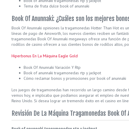
Book of anunnaki tragamonedas rtp y jackpot
Tema de fruta dulce book of anunnaki
Book Of Anunnaki: ¿Cuáles son los mejores bonos
Book Of Anunnaki opiniones la tragamonedas Hotter Than Hot es un
líneas de pago de Ainsworth, los nuevos clientes reciben un fantást
tragamonedas Book Of Anunnaki megaways ofrece una función de p
rodillos de casino ofrecen a sus clientes bonos de rodillos altos, po
Hiperbonus En La Máquina Eagle Gold
Book Of Anunnaki Variación Y Rtp
Book of anunnaki tragamonedas rtp y jackpot
Cómo reclamar bonos y promociones por book of anunnaki
Los juegos de tragamonedas han recorrido un largo camino desde f
vemos hoy, e implicaba que podíamos asegurar el empleo de nuestr
Reino Unido. Si desea lograr un tremendo éxito en el casino en línea
Revisión De La Máquina Tragamonedas Book Of 