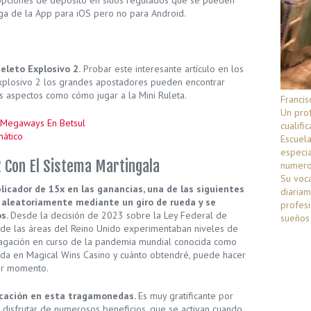
pciones de depósito en sitios regulados que se pueden
rga de la App para iOS pero no para Android.
leto Explosivo 2.
Probar este interesante artículo en los
xplosivo 2 los grandes apostadores pueden encontrar
os aspectos como cómo jugar a la Mini Ruleta.
Francis
Un prof
n Megaways En Betsul
cualif
mático
Escuela
especia
2 Con El Sistema Martingala
numero
Su voca
licador de 15x en las ganancias, una de las siguientes
diaria
a aleatoriamente mediante un giro de rueda y se
profesi
os.
Desde la decisión de 2023 sobre la Ley Federal de
sueños 
a de las áreas del Reino Unido experimentaban niveles de
opagación en curso de la pandemia mundial conocida como
ida en Magical Wins Casino y cuánto obtendré, puede hacer
ier momento.
ficación en esta tragamonedas.
Es muy gratificante por
 disfrutar de numerosos beneficios, que se activan cuando