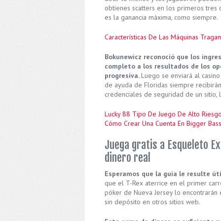
obtienes scatters en los primeros tres 
es la ganancia máxima, como siempre.
Características De Las Máquinas Trag
Bokunewicz reconoció que los ingre
completo a los resultados de los op
progresiva.
Luego se enviará al casino
de ayuda de Floridas siempre recibirán 
credenciales de seguridad de un sitio, l
Lucky 88 Tipo De Juego De Alto Riesg
Cómo Crear Una Cuenta En Bigger Bas
Juega gratis a Esqueleto Ex
dinero real
Esperamos que la guía le resulte útil
que el T-Rex aterrice en el primer ca
póker de Nueva Jersey lo encontrarán 
sin depósito en otros sitios web.