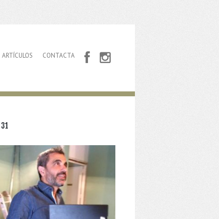
ARTÍCULOS
CONTACTA
 31