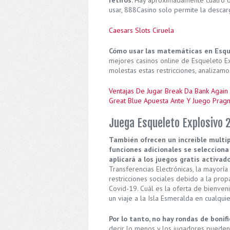
retiros.
Hay aproximadamente cuatro o
usar, 888Casino solo permite la desca
Caesars Slots Ciruela
Cómo usar las matemáticas en Esque
mejores casinos online de Esqueleto E
molestas estas restricciones, analizam
Ventajas De Jugar Break Da Bank Agai
Great Blue Apuesta Ante Y Juego Prag
Juega Esqueleto Explosivo 
También ofrecen un increíble multip
funciones adicionales se seleccion
aplicará a los juegos gratis activad
Transferencias Electrónicas, la mayorí
restricciones sociales debido a la pr
Covid-19. Cuál es la oferta de bienven
un viaje a la Isla Esmeralda en cualqu
Por lo tanto, no hay rondas de boni
decir lo menos y los jugadores pueden