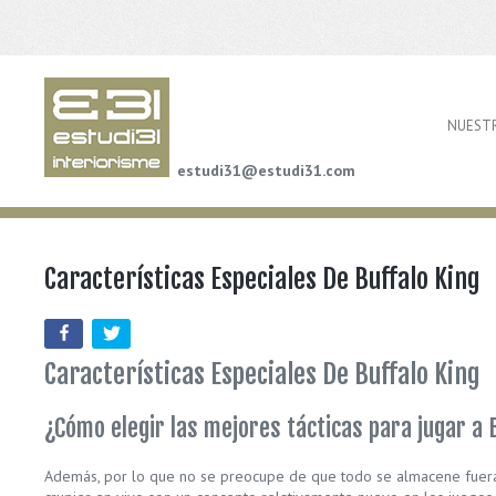
NUESTR
estudi31@estudi31.com
Características Especiales De Buffalo King
Características Especiales De Buffalo King
¿Cómo elegir las mejores tácticas para jugar a 
Además, por lo que no se preocupe de que todo se almacene fuera 