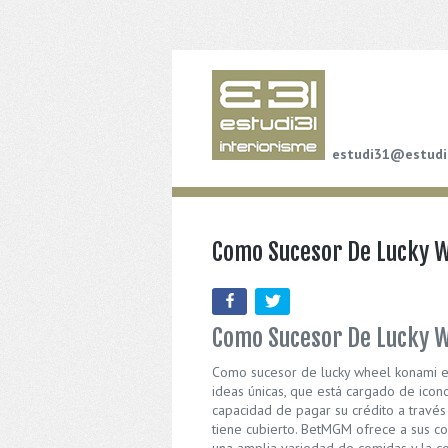
estudi31@estudi
Como Sucesor De Lucky 
Como Sucesor De Lucky 
Como sucesor de lucky wheel konami es
ideas únicas, que está cargado de icon
capacidad de pagar su crédito a través 
tiene cubierto. BetMGM ofrece a sus c