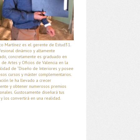
co Martínez es el gerente de Estud31.
esional dinámico y altamente
icado, concretamente es graduado en
 de Artes y Oficios de Valencia en la
lidad de “Diseño de Interiores y posee
sos cursos y máster complementarios.
ción le ha llevado a crecer
mente y obtener numerosos premios
onales. Gustosamente diseñará tus
y los convertirá en una realidad.