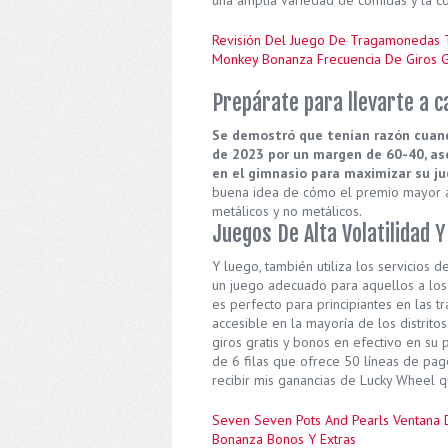
una amplia variedad de comidas y la c
Revisión Del Juego De Tragamonedas 
Monkey Bonanza Frecuencia De Giros G
Prepárate para llevarte a 
Se demostró que tenían razón cuand
de 2023 por un margen de 60-40, ase
en el gimnasio para maximizar su j
buena idea de cómo el premio mayor a
metálicos y no metálicos.
Juegos De Alta Volatilidad 
Y luego, también utiliza los servicios
un juego adecuado para aquellos a los 
es perfecto para principiantes en las 
accesible en la mayoría de los distrit
giros gratis y bonos en efectivo en su
de 6 filas que ofrece 50 líneas de pag
recibir mis ganancias de Lucky Wheel q
Seven Seven Pots And Pearls Ventana 
Bonanza Bonos Y Extras