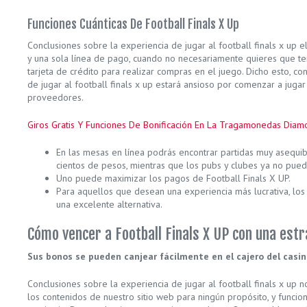
Funciones Cuánticas De Football Finals X Up
Conclusiones sobre la experiencia de jugar al football finals x up 
y una sola línea de pago, cuando no necesariamente quieres que t
tarjeta de crédito para realizar compras en el juego. Dicho esto, co
de jugar al football finals x up estará ansioso por comenzar a juga
proveedores.
Giros Gratis Y Funciones De Bonificación En La Tragamonedas Diam
En las mesas en línea podrás encontrar partidas muy asequ
cientos de pesos, mientras que los pubs y clubes ya no pue
Uno puede maximizar los pagos de Football Finals X UP.
Para aquellos que desean una experiencia más lucrativa, los 
una excelente alternativa.
Cómo vencer a Football Finals X UP con una est
Sus bonos se pueden canjear fácilmente en el cajero del casin
Conclusiones sobre la experiencia de jugar al football finals x up 
los contenidos de nuestro sitio web para ningún propósito, y funcio