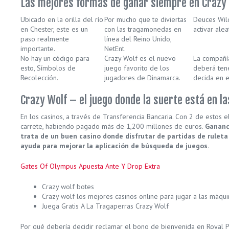
Las mejores formas de ganar siempre en Crazy
Ubicado en la orilla del río
Por mucho que te diviertas
Deuces Wil
en Chester, este es un
con las tragamonedas en
activar ale
paso realmente
línea del Reino Unido,
importante.
NetEnt.
No hay un código para
Crazy Wolf es el nuevo
La compañía
esto, Símbolos de
juego favorito de los
deberá tene
Recolección.
jugadores de Dinamarca.
decida en e
Crazy Wolf – el juego donde la suerte está en l
En los casinos, a través de Transferencia Bancaria. Con 2 de estos 
carrete, habiendo pagado más de 1,200 millones de euros.
Gananc
trata de un buen casino donde disfrutar de partidas de ruleta
ayuda para mejorar la aplicación de búsqueda de juegos.
Gates Of Olympus Apuesta Ante Y Drop Extra
Crazy wolf botes
Crazy wolf los mejores casinos online para jugar a las máq
Juega Gratis A La Tragaperras Crazy Wolf
Por qué debería decidir reclamar el bono de bienvenida en Royal P