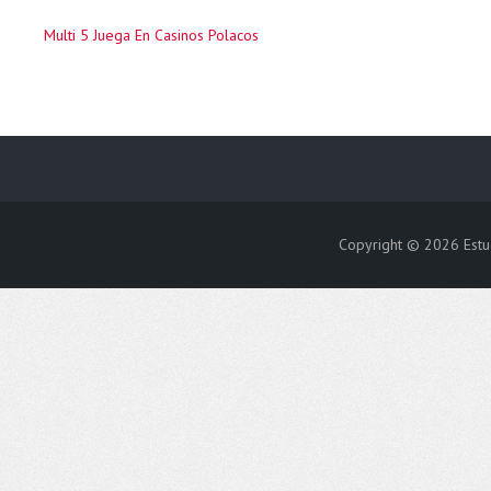
Multi 5 Juega En Casinos Polacos
Copyright © 2026
Est