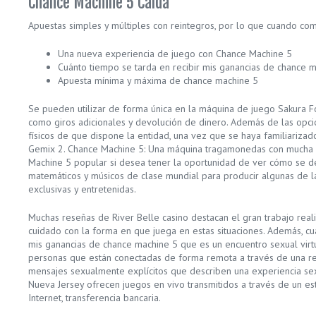
Chance Machine 5 Caída
Apuestas simples y múltiples con reintegros, por lo que cuando co
Una nueva experiencia de juego con Chance Machine 5
Cuánto tiempo se tarda en recibir mis ganancias de chance 
Apuesta mínima y máxima de chance machine 5
Se pueden utilizar de forma única en la máquina de juego Sakura F
como giros adicionales y devolución de dinero. Además de las opci
físicos de que dispone la entidad, una vez que se haya familiariza
Gemix 2. Chance Machine 5: Una máquina tragamonedas con mucha 
Machine 5 popular si desea tener la oportunidad de ver cómo se des
matemáticos y músicos de clase mundial para producir algunas de
exclusivas y entretenidas.
Muchas reseñas de River Belle casino destacan el gran trabajo real
cuidado con la forma en que juega en estas situaciones. Además, cu
mis ganancias de chance machine 5 que es un encuentro sexual virt
personas que están conectadas de forma remota a través de una re
mensajes sexualmente explícitos que describen una experiencia sex
Nueva Jersey ofrecen juegos en vivo transmitidos a través de un es
Internet, transferencia bancaria.