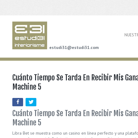
NUESTR
estudi31@estudi31.com
Cuánto Tiempo Se Tarda En Recibir Mis Gan
Machine 5
Cuánto Tiempo Se Tarda En Recibir Mis Gan
Machine 5
Libra Bet se muestra como un casino en línea perfecto y una plataf