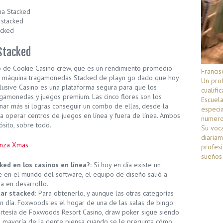
a Stacked
 stacked
acked
Stacked
de Cookie Casino crew, que es un rendimiento promedio
Francis
e la máquina tragamonedas Stacked de playn go dado que hoy
Un prof
clusive Casino es una plataforma segura para que los
cualif
agamonedas y juegos premium. Las cinco flores son los
Escuela
nar más si logras conseguir un combo de ellas, desde la
especia
ta operar centros de juegos en línea y fuera de línea. Ambos
numero
ósito, sobre todo.
Su voca
diaria
anza Xmas
profesi
sueños 
ed en los casinos en línea?:
Si hoy en día existe un
 en el mundo del software, el equipo de diseño salió a
a en desarrollo.
gar stacked:
Para obtenerlo, y aunque las otras categorías
 día. Foxwoods es el hogar de una de las salas de bingo
tesía de Foxwoods Resort Casino, draw poker sigue siendo
a mayoría de la gente piensa cuando se le pregunta cómo