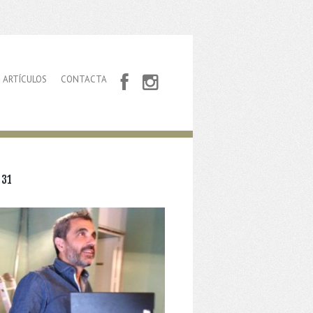
ARTÍCULOS
CONTACTA
 31