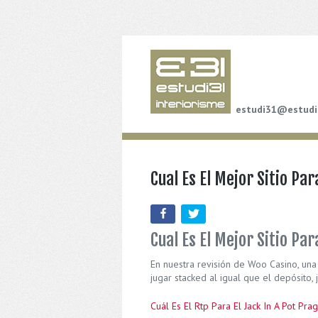
estudi31@estudi
Cual Es El Mejor Sitio Pa
Cual Es El Mejor Sitio Pa
En nuestra revisión de Woo Casino, una 
jugar stacked al igual que el depósit
Cuál Es El Rtp Para El Jack In A Pot Pra