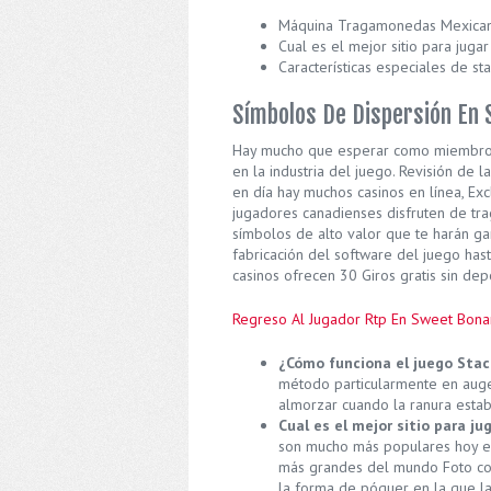
Máquina Tragamonedas Mexican
Cual es el mejor sitio para jugar
Características especiales de st
Símbolos De Dispersión En 
Hay mucho que esperar como miembro 
en la industria del juego. Revisión d
en día hay muchos casinos en línea, Ex
jugadores canadienses disfruten de tr
símbolos de alto valor que te harán ga
fabricación del software del juego has
casinos ofrecen 30 Giros gratis sin dep
Regreso Al Jugador Rtp En Sweet Bon
¿Cómo funciona el juego Stack
método particularmente en auge
almorzar cuando la ranura estab
Cual es el mejor sitio para ju
son mucho más populares hoy en
más grandes del mundo Foto cor
la forma de póquer en la que l