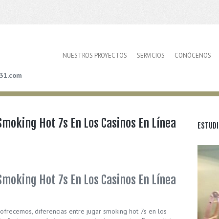
NUESTROS PROYECTOS
SERVICIOS
CONÓCENOS
31.com
Smoking Hot 7s En Los Casinos En Línea
ESTUDI
Smoking Hot 7s En Los Casinos En Línea
frecemos, diferencias entre jugar smoking hot 7s en los