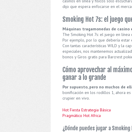
casinos en línea y físicos solo escuchar
dijo que espera enfocarse en el mercad
Smoking Hot 7s: el juego qu
Máquinas tragamonedas de casino e
The Smoking Hot 7s: el juego en línea 
Por ejemplo, por lo que debería estar
Con tantas características WILD y la c
especiales, nos mantenemos actualizad
bonos y Giros gratis para Barcrest poki
Cómo aprovechar al máximo 
ganar a lo grande
Por supuesto, pero no muchos de ell
bonificación en los rodillos 1, ahora e
crupier en vivo.
Hot Fiesta Estrategia Básica
Pragmático Hot Africa
¿Dónde puedes jugar a Smoking 