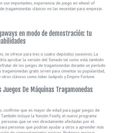
én son importantes, experiencia de juego en wheel of
de tragamonedas clásicos no las necesitan para empezar.
gaways en modo de demostración: tu
abilidades
es, se ofrece para tres o cuatro depósitos sucesivos. La
ía aprobar la versión del Senado tal como está, también
isfrutar de los juegos de tragamonedas durante un período
tragamonedas gratis sirven para cimentar su popularidad,
otros clásicos como Joker Jackpots y Empire Fortune.
s Juegos De Máquinas Tragamonedas
tes, confirme que es mayor de edad para jugar juegos de
a. También incluye la función Foxify, el nuevo programa
s personas que se ven directamente afectadas por el
para personas que podrían ayudar a otros a aprender más
ficación de comportamientos nocivos. Podemos mejorar