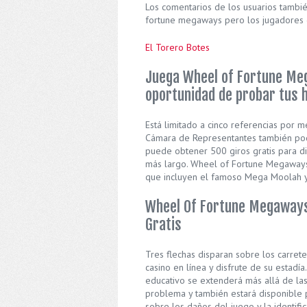
Los comentarios de los usuarios tambi
fortune megaways pero los jugadores 
El Torero Botes
Juega Wheel of Fortune Me
oportunidad de probar tus h
Está limitado a cinco referencias por m
Cámara de Representantes también podr
puede obtener 500 giros gratis para d
más largo. Wheel of Fortune Megaways 
que incluyen el famoso Mega Moolah y 
Wheel Of Fortune Megaway
Gratis
Tres flechas disparan sobre los carre
casino en línea y disfrute de su estadí
educativo se extenderá más allá de la
problema y también estará disponible 
sobre los daños del juego y la identi