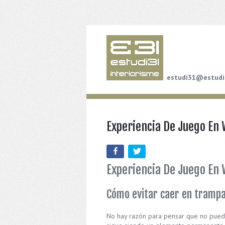
estudi31@estudi
Experiencia De Juego En
Experiencia De Juego En
Cómo evitar caer en trampa
No hay razón para pensar que no puede