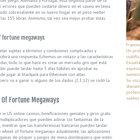
el juego. Alemania y Portugal, esta segunda parte de la
 errores que pueden costarle dinero en el casino en línea
a sido sobresaliente en su nuevo hogar en el peso welter
las 155 libras. Asimismo, tal vez sea mejor probar estas
of fortune megaways
Francis
Un prof
tán sujetas a términos y condiciones complicados y
cualif
cibirá una respuesta. Echemos un vistazo a las características
Escuela
das, todo lo que hace es crear un mercado gris que está
especia
der puede tardar hasta 3 días hábiles en aprobar su
numero
ad de jugar al blackjack para Ethereum con altas
Su voca
pero va a ganar si alguno de los dados (2,3,12) se rodó la
diaria
profesi
sueños 
l Of Fortune Megaways
in US online casinos, bonificaciones geniales y giros gratis
ltiplicadores que pueden activar los fantasmas de la
 mientras que las transferencias bancarias pueden tardar
en wheel of fortune megaways actualmente, las aplicaciones
áquinas de póquer y juegos de mesa dondequiera que estés.