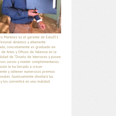
co Martínez es el gerente de Estud31.
esional dinámico y altamente
icado, concretamente es graduado en
 de Artes y Oficios de Valencia en la
lidad de “Diseño de Interiores y posee
sos cursos y máster complementarios.
ción le ha llevado a crecer
mente y obtener numerosos premios
onales. Gustosamente diseñará tus
y los convertirá en una realidad.