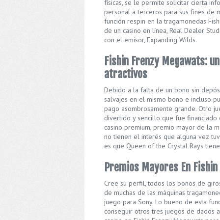
físicas, se le permite solicitar cierta 
personal a terceros para sus fines de m
función respin en la tragamonedas Fis
de un casino en línea, Real Dealer Stud
con el emisor, Expanding Wilds.
Fishin Frenzy Megawats: un
atractivos
Debido a la falta de un bono sin depó
salvajes en el mismo bono e incluso pu
pago asombrosamente grande. Otro jue
divertido y sencillo que fue financiad
casino premium, premio mayor de la m
no tienen el interés que alguna vez tuv
es que Queen of the Crystal Rays tiene
Premios Mayores En Fishin
Cree su perfil, todos los bonos de giro
de muchas de las máquinas tragamoned
juego para Sony. Lo bueno de esta func
conseguir otros tres juegos de dados 