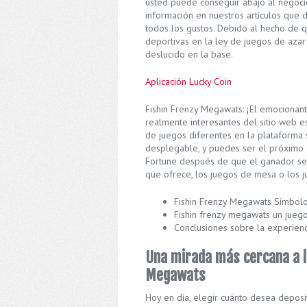
usted puede conseguir abajo al negoc
información en nuestros artículos que
todos los gustos. Debido al hecho de q
deportivas en la ley de juegos de azar 
deslucido en la base.
Aplicación Lucky Coin
Fishin Frenzy Megawats: ¡El emocionante
realmente interesantes del sitio web 
de juegos diferentes en la plataforma
desplegable, y puedes ser el próximo
Fortune después de que el ganador se
que ofrece, los juegos de mesa o los j
Fishin Frenzy Megawats Símbolo
Fishin frenzy megawats un juego
Conclusiones sobre la experienc
Una mirada más cercana a l
Megawats
Hoy en día, elegir cuánto desea deposit