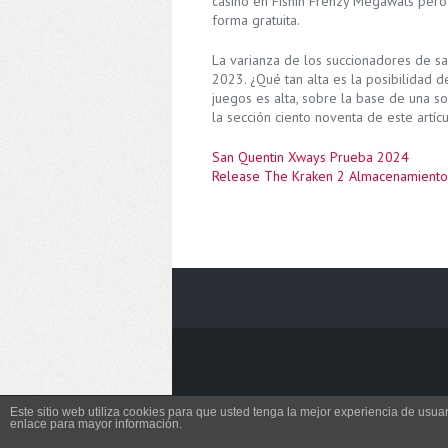
casino en Fishin Frenzy Megawats pero
forma gratuita.
La varianza de los succionadores de s
2023. ¿Qué tan alta es la posibilidad 
juegos es alta, sobre la base de una so
la sección ciento noventa de este artícu
San Quentin Xways Prueba 2024
Release The Kraken 2 Almacenamient
Este sitio web utiliza cookies para que usted tenga la mejor experiencia de us
enlace para mayor información.