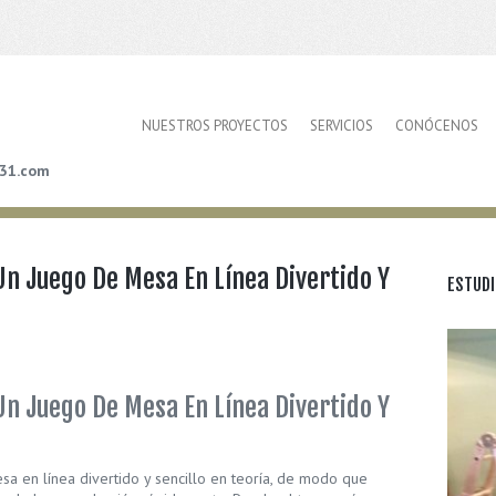
NUESTROS PROYECTOS
SERVICIOS
CONÓCENOS
31.com
n Juego De Mesa En Línea Divertido Y
ESTUDI
n Juego De Mesa En Línea Divertido Y
a en línea divertido y sencillo en teoría, de modo que