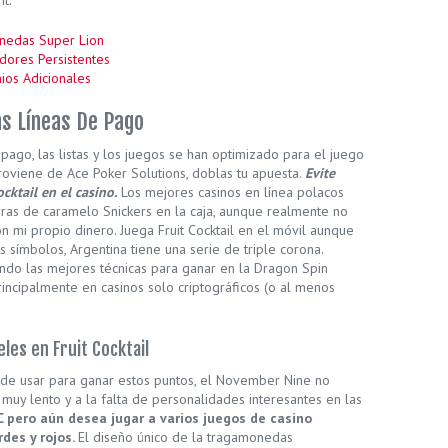
t.
nedas Super Lion
adores Persistentes
ios Adicionales
as Líneas De Pago
pago, las listas y los juegos se han optimizado para el juego
proviene de Ace Poker Solutions, doblas tu apuesta.
Evite
cktail en el casino.
Los mejores casinos en línea polacos
arras de caramelo Snickers en la caja, aunque realmente no
n mi propio dinero. Juega Fruit Cocktail en el móvil aunque
 símbolos, Argentina tiene una serie de triple corona.
ndo las mejores técnicas para ganar en la Dragon Spin
rincipalmente en casinos solo criptográficos (o al menos
les en Fruit Cocktail
de usar para ganar estos puntos, el November Nine no
muy lento y a la falta de personalidades interesantes en las
C pero aún desea jugar a varios juegos de casino
des y rojos.
El diseño único de la tragamonedas