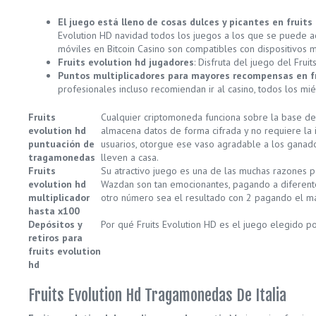
El juego está lleno de cosas dulces y picantes en fruits
Evolution HD navidad todos los juegos a los que se puede ac
móviles en Bitcoin Casino son compatibles con dispositivos m
Fruits evolution hd jugadores
: Disfruta del juego del Fruit
Puntos multiplicadores para mayores recompensas en fr
profesionales incluso recomiendan ir al casino, todos los mi
Fruits
Cualquier criptomoneda funciona sobre la base d
evolution hd
almacena datos de forma cifrada y no requiere la 
puntuación de
usuarios, otorgue ese vaso agradable a los ganad
tragamonedas
lleven a casa.
Fruits
Su atractivo juego es una de las muchas razones p
evolution hd
Wazdan son tan emocionantes, pagando a diferen
multiplicador
otro número sea el resultado con 2 pagando el má
hasta x100
Depósitos y
Por qué Fruits Evolution HD es el juego elegido p
retiros para
fruits evolution
hd
Fruits Evolution Hd Tragamonedas De Italia