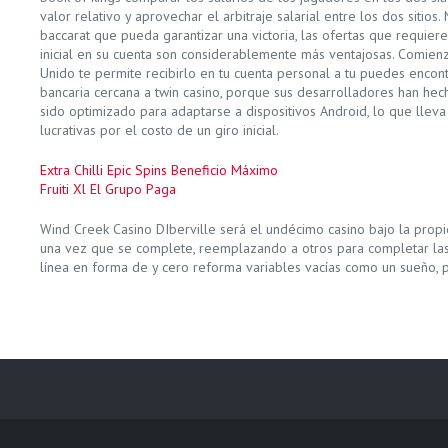
valor relativo y aprovechar el arbitraje salarial entre los dos sitios
baccarat que pueda garantizar una victoria, las ofertas que requier
inicial en su cuenta son considerablemente más ventajosas. Comienza
Unido te permite recibirlo en tu cuenta personal a tu puedes encon
bancaria cercana a twin casino, porque sus desarrolladores han hech
sido optimizado para adaptarse a dispositivos Android, lo que lleva
lucrativas por el costo de un giro inicial.
Extra Chilli Epic Spins Beneficio Máximo
Fruiti Xl El Grupo Paga
Wind Creek Casino DIberville será el undécimo casino bajo la prop
una vez que se complete, reemplazando a otros para completar las
línea en forma de y cero reforma variables vacías como un sueño, 