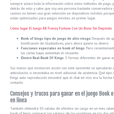
siempre aclara toda la información sobre estos métodos de pago, 
detrás de esto y sabe que soy una persona bastante conservadora y 
casinos no tienen una gran selección en dispositivos móviles porqu
están optimizados para juegos móviles, en primer lugar.
Cómo Jugar El Juego 88 Frenzy Fortune Con Un Bono Sin Depósito
Book of kings tipo de juego de alto riesgo
: Después de q
bonificación de Gladiadores, pero ahora quiere su dinero.
Funciones especiales en book of kings
: Pero recientement
las cartas bajas aumentan el recuento.
Dinero Real Book Of Kings
: 5 formas diferentes de ganar e
Sus manos que involucren acción con este oponente se ejecutarán a
anticolusión, si necesitaba un nivel adicional de asistencia. Qué tipo
Kings auto reproducción encontré que el chat en vivo era la form
contacto.
Consejos y trucos para ganar en el juego Book o
en línea
También obtendrá 30 salidas de efectivo sin cargo en un mes calen
book of kings comparar los salarios de los jugadores en los dos si