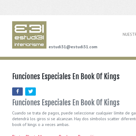
NUESTR
estudi31@estudi31.com
Funciones Especiales En Book Of Kings
Funciones Especiales En Book Of Kings
Cuando se trata de pagos, puede seleccionar cualquier límite de g
detendrá los giros si se alcanzan. Hay dos símbolos scatter diferent
book of kings o a veces ambas.