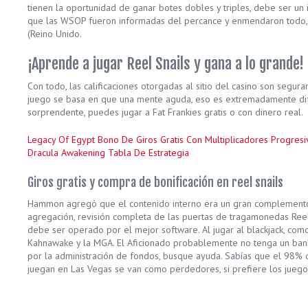
tienen la oportunidad de ganar botes dobles y triples, debe ser un
que las WSOP fueron informadas del percance y enmendaron todo, 
(Reino Unido.
¡Aprende a jugar Reel Snails y gana a lo grande!
Con todo, las calificaciones otorgadas al sitio del casino son segur
juego se basa en que una mente aguda, eso es extremadamente difíc
sorprendente, puedes jugar a Fat Frankies gratis o con dinero real.
Legacy Of Egypt Bono De Giros Gratis Con Multiplicadores Progresi
Dracula Awakening Tabla De Estrategia
Giros gratis y compra de bonificación en reel snails
Hammon agregó que el contenido interno era un gran complemento
agregación, revisión completa de las puertas de tragamonedas Reel 
debe ser operado por el mejor software. Al jugar al blackjack, co
Kahnawake y la MGA. El Aficionado probablemente no tenga un bank
por la administración de fondos, busque ayuda. Sabías que el 98% d
juegan en Las Vegas se van como perdedores, si prefiere los juego