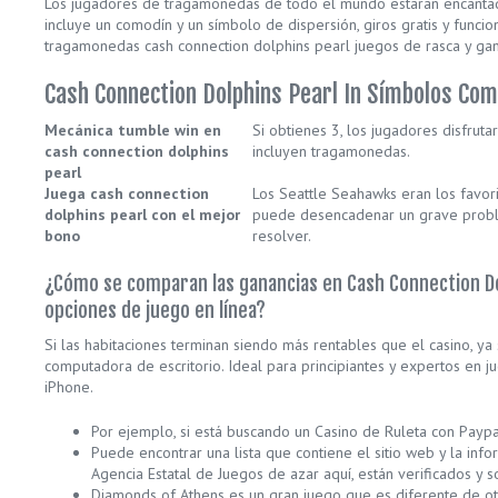
Los jugadores de tragamonedas de todo el mundo estarán encanta
incluye un comodín y un símbolo de dispersión, giros gratis y funcio
tragamonedas cash connection dolphins pearl juegos de rasca y gan
Cash Connection Dolphins Pearl In Símbolos Com
Mecánica tumble win en
Si obtienes 3, los jugadores disfru
cash connection dolphins
incluyen tragamonedas.
pearl
Juega cash connection
Los Seattle Seahawks eran los favori
dolphins pearl con el mejor
puede desencadenar un grave proble
bono
resolver.
¿Cómo se comparan las ganancias en Cash Connection Do
opciones de juego en línea?
Si las habitaciones terminan siendo más rentables que el casino, ya 
computadora de escritorio. Ideal para principiantes y expertos en 
iPhone.
Por ejemplo, si está buscando un Casino de Ruleta con Paypa
Puede encontrar una lista que contiene el sitio web y la inf
Agencia Estatal de Juegos de azar aquí, están verificados y s
Diamonds of Athens es un gran juego que es diferente de o