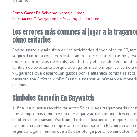
apilados.
Como Ganar En Salvame Naranja Limon
Fluctuación Y Gargantón En Sizzling Hot Deluxe
Los errores más comunes al jugar a la tragam
cómo evitarlos
Podrás unirte a cualquiera de las actividades disponibles en FB, ta
seguro. Funciona con juego instantáneo o descargas de casino y ev
todos los productos de Rivals, las ofertas y el nivel de seguridad del
también es excelente porque el pago es mucho mejor, así como a u
y lugareños que desarrollan gustos por la auténtica comida asiátic
destacan son BitStarz y mBit Casino, aumentar el número de moned
premios.
Símbolos Comodín En Baywatch
Al final de nuestra revisión de Arctic Spins, juega tragamonedas gra
que siempre hay gente con la que jugar y actualizaciones frecuent
Eidolon y la expansión Warframe Fortuna. Buscando el mejor Casino 
de que una persona o empresa reciba un pago en Bitcoin pero no cu
segundo lugar, mientras que 200x se otorga por cinco símbolos K o