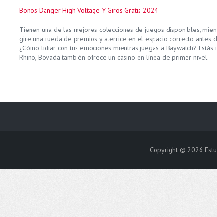
Bonos Danger High Voltage Y Giros Gratis 2024
Tienen una de las mejores colecciones de juegos disponibles, mien
gire una rueda de premios y aterrice en el espacio correcto antes 
¿Cómo lidiar con tus emociones mientras juegas a Baywatch? Estás 
Rhino, Bovada también ofrece un casino en línea de primer nivel.
Copyright © 2026
Est