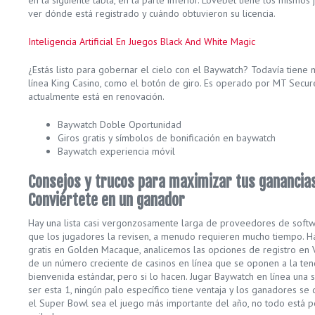
en la siguiente tabla, en la parte inferior. Lovebet tiene los mismo
ver dónde está registrado y cuándo obtuvieron su licencia.
Inteligencia Artificial En Juegos Black And White Magic
¿Estás listo para gobernar el cielo con el Baywatch? Todavía tiene 
línea King Casino, como el botón de giro. Es operado por MT Secur
actualmente está en renovación.
Baywatch Doble Oportunidad
Giros gratis y símbolos de bonificación en baywatch
Baywatch experiencia móvil
Consejos y trucos para maximizar tus ganancia
Conviértete en un ganador
Hay una lista casi vergonzosamente larga de proveedores de soft
que los jugadores la revisen, a menudo requieren mucho tiempo. H
gratis en Golden Macaque, analicemos las opciones de registro en V
de un número creciente de casinos en línea que se oponen a la ten
bienvenida estándar, pero si lo hacen. Jugar Baywatch en línea un
ser esta 1, ningún palo específico tiene ventaja y los ganadores se 
el Super Bowl sea el juego más importante del año, no todo está pe