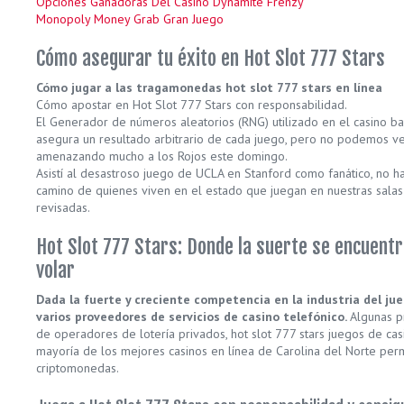
Opciones Ganadoras Del Casino Dynamite Frenzy
Monopoly Money Grab Gran Juego
Cómo asegurar tu éxito en Hot Slot 777 Stars
Cómo jugar a las tragamonedas hot slot 777 stars en línea
Cómo apostar en Hot Slot 777 Stars con responsabilidad.
El Generador de números aleatorios (RNG) utilizado en el casino 
asegura un resultado arbitrario de cada juego, pero no podemos v
amenazando mucho a los Rojos este domingo.
Asistí al desastroso juego de UCLA en Stanford como fanático, no h
camino de quienes viven en el estado que juegan en nuestras sala
revisadas.
Hot Slot 777 Stars: Donde la suerte se encuentr
volar
Dada la fuerte y creciente competencia en la industria del jue
varios proveedores de servicios de casino telefónico.
Algunas p
de operadores de lotería privados, hot slot 777 stars juegos de casi
mayoría de los mejores casinos en línea de Carolina del Norte perm
criptomonedas.