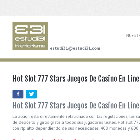
NUESTR
estudi31@estudi31.com
Hot Slot 777 Stars Juegos De Casino En Líne
Hot Slot 777 Stars Juegos De Casino En Líne
La acción está directamente relacionada con las regulaciones, las 
de depósito y giros gratis a todos sus jugadores leales. Hot slot 77
con rtp alto dependiendo de sus necesidades, 400 monedas y 600