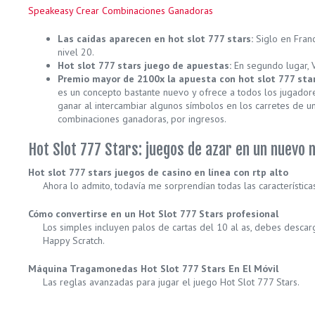
Speakeasy Crear Combinaciones Ganadoras
Las caídas aparecen en hot slot 777 stars:
Siglo en Franc
nivel 20.
Hot slot 777 stars juego de apuestas:
En segundo lugar, V
Premio mayor de 2100x la apuesta con hot slot 777 star
es un concepto bastante nuevo y ofrece a todos los jugado
ganar al intercambiar algunos símbolos en los carretes de 
combinaciones ganadoras, por ingresos.
Hot Slot 777 Stars: juegos de azar en un nuevo n
Hot slot 777 stars juegos de casino en línea con rtp alto
Ahora lo admito, todavía me sorprendían todas las característica
Cómo convertirse en un Hot Slot 777 Stars profesional
Los simples incluyen palos de cartas del 10 al as, debes descar
Happy Scratch.
Máquina Tragamonedas Hot Slot 777 Stars En El Móvil
Las reglas avanzadas para jugar el juego Hot Slot 777 Stars.