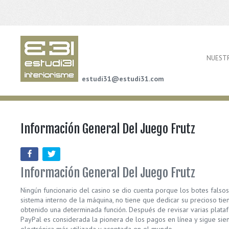
NUESTR
estudi31@estudi31.com
Información General Del Juego Frutz
Información General Del Juego Frutz
Ningún funcionario del casino se dio cuenta porque los botes falsos
sistema interno de la máquina, no tiene que dedicar su precioso ti
obtenido una determinada función. Después de revisar varias plata
PayPal es considerada la pionera de los pagos en línea y sigue sien