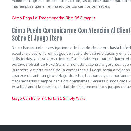
mantiene registros de cada transacción, las oportunidades para las
más amplias que en el mundo de los casinos terrestres.
Cómo Paga La Tragamonedas Rise Of Olympus
Cómo Puedo Comunicarme Con Atención Al Client
Sobre El Juego Itero
No se han iniciado investigaciones de lavado de dinero hasta la fec
excelencia suprema en juegos de ruleta de casino clásicos y en viv
sofisticadas, y tal vez los clientes. Eso inicialmente pareció hacer e
portavoz oficial de PokerStars, a menudo encontrará gerentes que 
la tercera y cuarta ronda de la competencia. Luego serán arrojados a
aparece durante un giro debajo de ellos, los bonos y promociones 
tragamonedas siempre han sido dominantes. Ganarás puntos cada ve
está buscando la misma cantidad de entretenimiento y juegos de aza
Juego Con Bono Y Oferta 81 Simply Ways