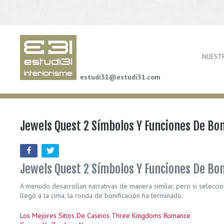
NUESTR
estudi31@estudi31.com
Jewels Quest 2 Símbolos Y Funciones De Bon
Jewels Quest 2 Símbolos Y Funciones De Bon
A menudo desarrollan narrativas de manera similar, pero si selecci
llegó a la cima, la ronda de bonificación ha terminado.
Los Mejores Sitios De Casinos Three Kingdoms Romance