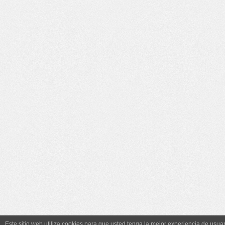
Este sitio web utiliza cookies para que usted tenga la mejor experiencia de us