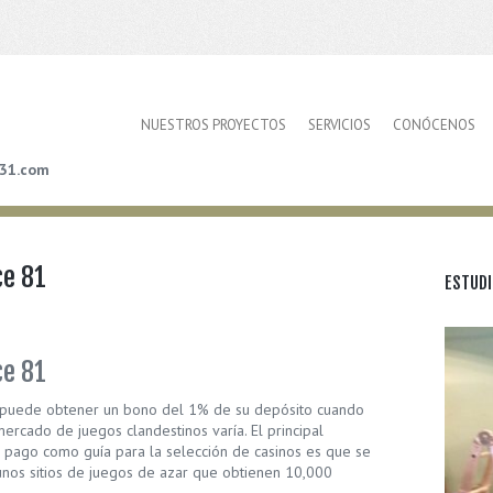
NUESTROS PROYECTOS
SERVICIOS
CONÓCENOS
31.com
ce 81
ESTUDI
ce 81
n puede obtener un bono del 1% de su depósito cuando
mercado de juegos clandestinos varía. El principal
e pago como guía para la selección de casinos es que se
gunos sitios de juegos de azar que obtienen 10,000