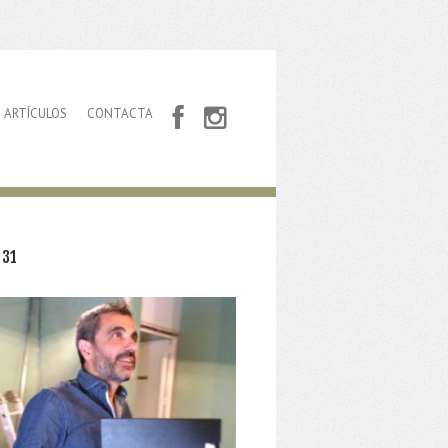
ARTÍCULOS
CONTACTA
 31