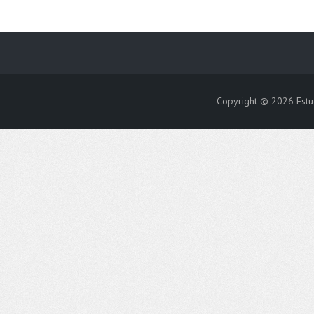
Copyright © 2026
Est