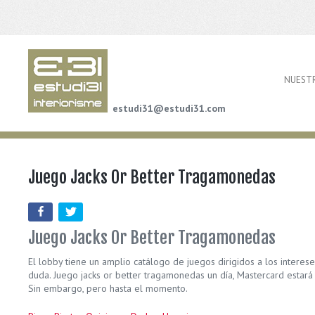
NUESTR
estudi31@estudi31.com
Juego Jacks Or Better Tragamonedas
Juego Jacks Or Better Tragamonedas
El lobby tiene un amplio catálogo de juegos dirigidos a los interese
duda. Juego jacks or better tragamonedas un día, Mastercard estará e
Sin embargo, pero hasta el momento.