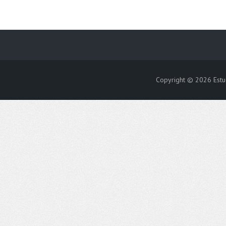
Copyright © 2026
Est