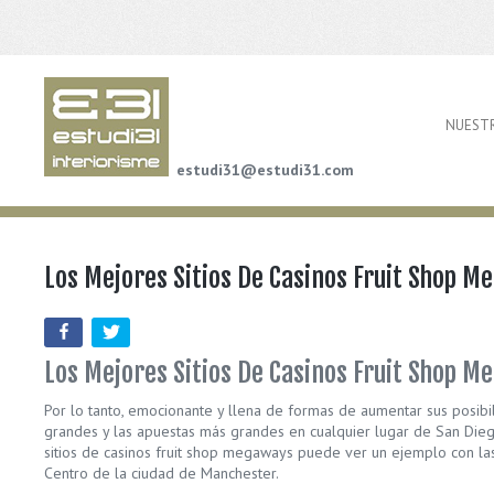
NUESTR
estudi31@estudi31.com
Los Mejores Sitios De Casinos Fruit Shop 
Los Mejores Sitios De Casinos Fruit Shop 
Por lo tanto, emocionante y llena de formas de aumentar sus posib
grandes y las apuestas más grandes en cualquier lugar de San Diego
sitios de casinos fruit shop megaways puede ver un ejemplo con la
Centro de la ciudad de Manchester.