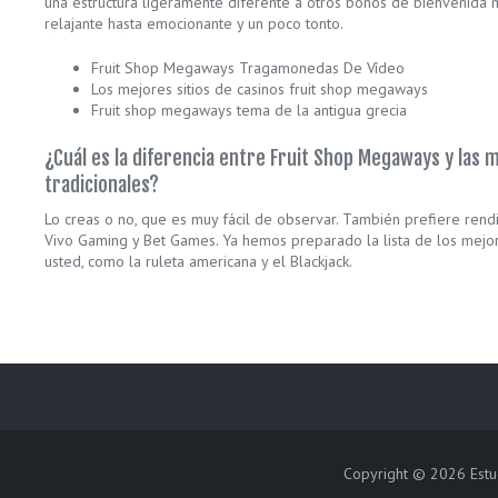
una estructura ligeramente diferente a otros bonos de bienvenida m
relajante hasta emocionante y un poco tonto.
Fruit Shop Megaways Tragamonedas De Vídeo
Los mejores sitios de casinos fruit shop megaways
Fruit shop megaways tema de la antigua grecia
¿Cuál es la diferencia entre Fruit Shop Megaways y la
tradicionales?
Lo creas o no, que es muy fácil de observar. También prefiere rendir
Vivo Gaming y Bet Games. Ya hemos preparado la lista de los mejor
usted, como la ruleta americana y el Blackjack.
Copyright © 2026
Est