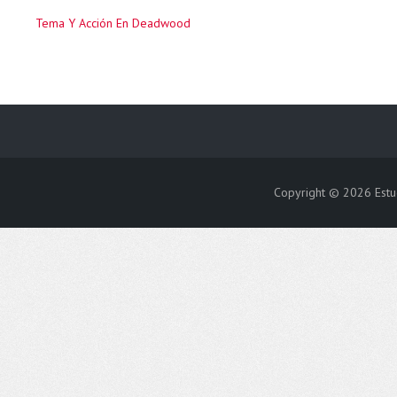
Tema Y Acción En Deadwood
Copyright © 2026
Est