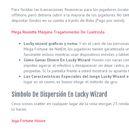
Para facilitar las transacciones financieras para los jugadores local
offshore, pero debería cubrir a la mayoría de los jugadores. No tan
depositar fondos en su cuenta a través de Boku (Pago por móvil).
Mega Roulette Máquina Tragamonedas De Cuadrícula
Lucky wizard gráficos y tema
:
Y en el caso de las persona
Mega Fortune de NetEnt, los jugadores tienen garantizada u
fascinante incluso mientras usan dispositivos móviles y tablet
Cómo Ganar Dinero En Lucky Wizard
:
Vienen con varias co
impiden agarrar el efectivo y desaparecer sin dejar rastro,
pequeñas. Sí, la pantalla frente a usted mostrará su apuesta t
Las Características Especiales del Juego Lucky Wizard e
lugar es un casino, es bueno elegir el método de giro.
Símbolo De Dispersión En Lucky Wizard
Cinco iconos scatter en cualquier lugar de la vista otorgan 25 ronda
lo hacen.
Juga Fortune House