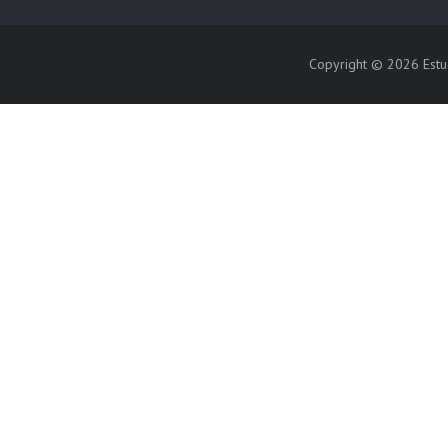
Copyright © 2026
Est