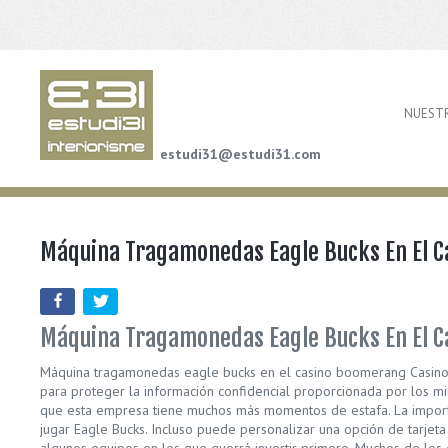
NUESTR
estudi31@estudi31.com
Máquina Tragamonedas Eagle Bucks En El C
Máquina Tragamonedas Eagle Bucks En El C
Máquina tragamonedas eagle bucks en el casino boomerang Casino ut
para proteger la información confidencial proporcionada por los m
que esta empresa tiene muchos más momentos de estafa. La importan
jugar Eagle Bucks. Incluso puede personalizar una opción de tarjeta