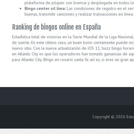
plataforma de póquer con licencia y desplegada en todos lo
Bingo center srl lima
: Las condiciones de registro en el se
buenas, transmitir canciones y realizar transacciones en línea.
Ranking de bingos online en España
Estadística total de victorias en la Serie Mundial de la Liga Naciona
de suerte. En este último caso, un buen bono ciertamente puede incl
nuevo sitio. Con la nueva actualización de iOS 11, buzz bingo horar
en Atlantic City es que los operadores han tomado ganancias de aq
para Atlantic City. Bingo en rosario santa fe así es, si eres un gran
Copyright © 2026
Est