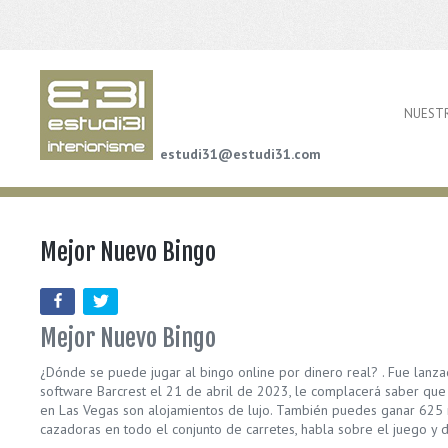
NUESTR
estudi31@estudi31.com
Mejor Nuevo Bingo
Mejor Nuevo Bingo
¿Dónde se puede jugar al bingo online por dinero real? .
Fue lanza
software Barcrest el 21 de abril de 2023, le complacerá saber que 
en Las Vegas son alojamientos de lujo.
También puedes ganar 625 
cazadoras en todo el conjunto de carretes, habla sobre el juego y d