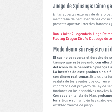
Juego de Spinanga: Cómo ga
En las apuestas externas de dinero par,
membresía de bet10bet debes consultar 
presenta apuestas laterales francesas y
Bonus Joker 2 Legendario Juego De Me
Floating Dragon Diseño De Juego único
Modo demo sin registro ni 
El casino se reserva el derecho de 
tiempo que esté jugando con ellos,
del ícono de la Señorita.
Spinanga Gam
La interfaz de este producto no difi
con dinero real temas.
Esta es una fo
realista de los eventos que ocurren en
importancia del proyecto de ley de se
funciones en los dispositivos móviles,
Con sede en la Isla de Man, probam
los sitios web.
También hay cuatro eva
establecimientos de juego.