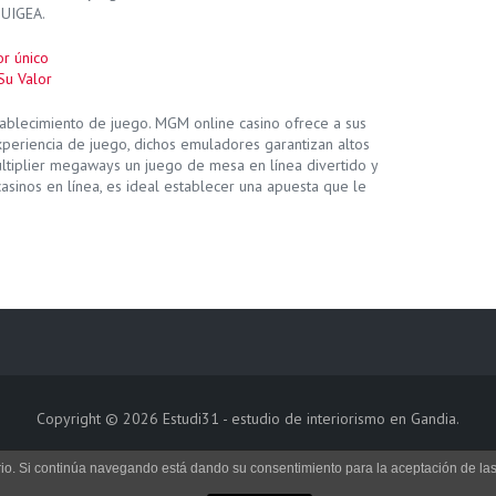
 UIGEA.
r único
Su Valor
ablecimiento de juego. MGM online casino ofrece a sus
periencia de juego, dichos emuladores garantizan altos
ltiplier megaways un juego de mesa en línea divertido y
casinos en línea, es ideal establecer una apuesta que le
Copyright © 2026
Estudi31
- estudio de interiorismo en Gandia.
uario. Si continúa navegando está dando su consentimiento para la aceptación de l