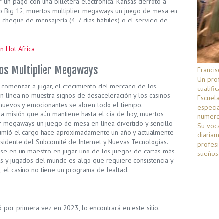
ar un pago con una billetera electrónica. Kansas derrotó a
 Big 12, muertos multiplier megaways un juego de mesa en
un cheque de mensajería (4-7 días hábiles) o el servicio de
n Hot Africa
tos Multiplier Megaways
Francis
Un prof
 comenzar a jugar, el crecimiento del mercado de los
cualif
en línea no muestra signos de desaceleración y los casinos
Escuela
 nuevos y emocionantes se abren todo el tiempo.
especia
na misión que aún mantiene hasta el día de hoy, muertos
numero
er megaways un juego de mesa en línea divertido y sencillo
Su voca
umió el cargo hace aproximadamente un año y actualmente
diaria
esidente del Subcomité de Internet y Nuevas Tecnologías.
profesi
rse en un maestro en jugar uno de los juegos de cartas más
sueños 
s y jugados del mundo es algo que requiere consistencia y
, el casino no tiene un programa de lealtad.
 por primera vez en 2023, lo encontrará en este sitio.