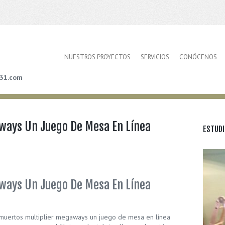
NUESTROS PROYECTOS
SERVICIOS
CONÓCENOS
31.com
ways Un Juego De Mesa En Línea
ESTUDI
ways Un Juego De Mesa En Línea
 muertos multiplier megaways un juego de mesa en línea