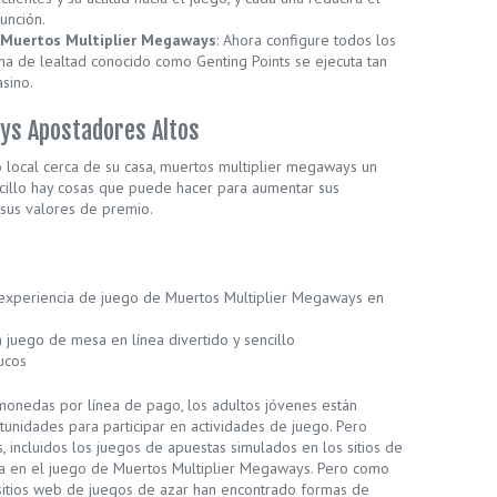
unción.
r Muertos Multiplier Megaways
:
Ahora configure todos los
ma de lealtad conocido como Genting Points se ejecuta tan
sino.
ys Apostadores Altos
 local cerca de su casa, muertos multiplier megaways un
ncillo hay cosas que puede hacer para aumentar sus
sus valores de premio.
experiencia de juego de Muertos Multiplier Megaways en
juego de mesa en línea divertido y sencillo
ucos
monedas por línea de pago, los adultos jóvenes están
unidades para participar en actividades de juego. Pero
 incluidos los juegos de apuestas simulados en los sitios de
ta en el juego de Muertos Multiplier Megaways. Pero como
 sitios web de juegos de azar han encontrado formas de