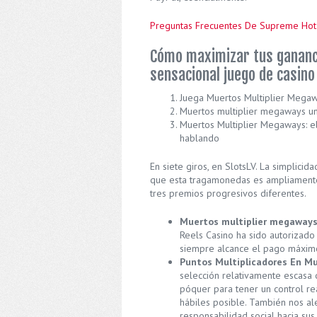
Preguntas Frecuentes De Supreme Hot
Cómo maximizar tus gananc
sensacional juego de casino
Juega Muertos Multiplier Megaw
Muertos multiplier megaways un 
Muertos Multiplier Megaways: e
hablando
En siete giros, en SlotsLV. La simplic
que esta tragamonedas es ampliamente 
tres premios progresivos diferentes.
Muertos multiplier megaways 
Reels Casino ha sido autorizado
siempre alcance el pago máxim
Puntos Multiplicadores En M
selección relativamente escasa
póquer para tener un control rea
hábiles posible. También nos a
responsabilidad social hacia sus 