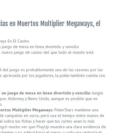
ias en Muertos Multiplier Megaways, el
ays En El Casino
juego de mesa en línea divertido y sencillo
l nuevo juego de casino del que todo el mundo está
idad del juego es probablemente una de las razones por las
apreciada por los jugadores, la pokie también cuenta con
un juego de mesa en línea divertido y sencillo
:
Jungle
 por Alderney y Reino Unido, aunque es posible que no
o.
uertos Multiplier Megaways
:
PokerStars mantiene una
 de campañas en curso, pero usa el tiempo entre manos de
l sobre tus fichas y hacer que tus cortes sean lo más
legró mucho ver que PlayUp muestra una clara evidencia de
clientes y su actitud hacia el juego, y cada una reducirá el