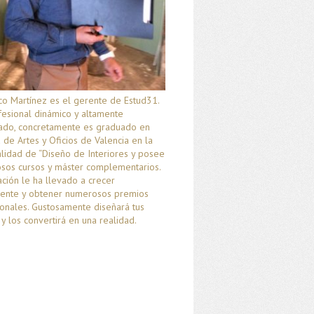
co Martínez es el gerente de Estud31.
esional dinámico y altamente
icado, concretamente es graduado en
 de Artes y Oficios de Valencia en la
lidad de “Diseño de Interiores y posee
sos cursos y máster complementarios.
ción le ha llevado a crecer
mente y obtener numerosos premios
onales. Gustosamente diseñará tus
y los convertirá en una realidad.