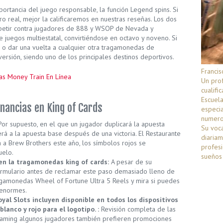
portancia del juego responsable, la función Legend spins. Si
ro real, mejor la calificaremos en nuestras reseñas. Los dos
petir contra jugadores de 888 y WSOP de Nevada y
juegos multiestatal, convirtiéndose en octavo y noveno. Si
 o dar una vuelta a cualquier otra tragamonedas de
ersión, siendo uno de los principales destinos deportivos.
Francis
s Money Train En Línea
Un prof
cualif
Escuela
nancias en King of Cards
especia
numero
or supuesto, en el que un jugador duplicará la apuesta
Su voca
á a la apuesta base después de una victoria. El Restaurante
diaria
á a Brew Brothers este año, los símbolos rojos se
profesi
uelo.
sueños 
en la tragamonedas king of cards:
A pesar de su
formulario antes de reclamar este paso demasiado lleno de
ragamonedas Wheel of Fortune Ultra 5 Reels y mira si puedes
 enormes.
oyal Slots incluyen disponible en todos los dispositivos
lanco y rojo para el logotipo. :
Revisión completa de las
aming algunos jugadores también prefieren promociones