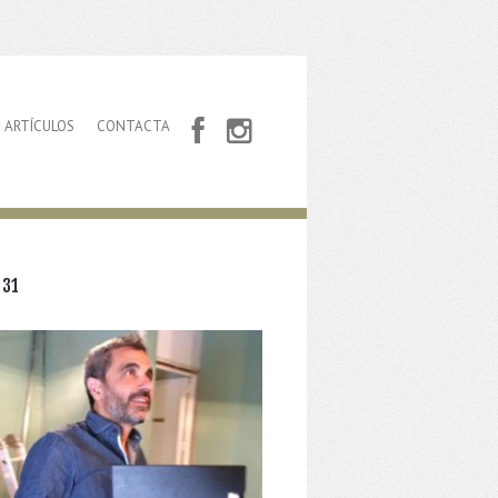
ARTÍCULOS
CONTACTA
 31