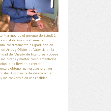
co Martínez es el gerente de Estud31.
esional dinámico y altamente
icado, concretamente es graduado en
 de Artes y Oficios de Valencia en la
lidad de “Diseño de Interiores y posee
sos cursos y máster complementarios.
ción le ha llevado a crecer
mente y obtener numerosos premios
onales. Gustosamente diseñará tus
y los convertirá en una realidad.