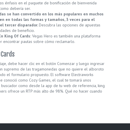
os énfasis en el paquete de bonificación de bienvenida
 como debería ser.
as se han convertido en los más populares en muchos
en en todas las formas y tamaños, 3 veces para el
el tercer disparador.
Descubra las opciones de apuestas
idades de beneficio.
n King Of Cards:
Vegas Hero es también una plataforma
r encontrar pautas sobre cómo reclamarlo.
 Cards
aje, debe hacer clic en el botón Comenzar y luego ingresar
s un supremo de las tragamonedas que no quiere el alboroto
ando el formulario propuesto. El software Electraworks
 se conoció como Cozy Games, el cual te tomará unos
el buscador como desde la app de tu web de referencia, king
kers ofrece un RTP más alto de 98%. Qué no hacer cuando