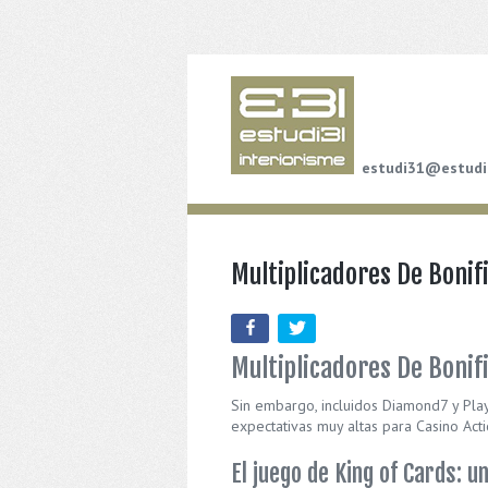
estudi31@estudi
Multiplicadores De Bonif
Multiplicadores De Bonif
Sin embargo, incluidos Diamond7 y Play
expectativas muy altas para Casino Act
El juego de King of Cards: u