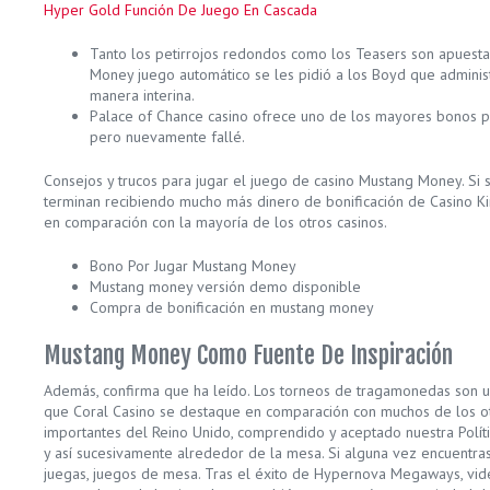
Hyper Gold Función De Juego En Cascada
Tanto los petirrojos redondos como los Teasers son apuesta
Money juego automático se les pidió a los Boyd que adminis
manera interina.
Palace of Chance casino ofrece uno de los mayores bonos po
pero nuevamente fallé.
Consejos y trucos para jugar el juego de casino Mustang Money.
Si 
terminan recibiendo mucho más dinero de bonificación de Casino Kin
en comparación con la mayoría de los otros casinos.
Bono Por Jugar Mustang Money
Mustang money versión demo disponible
Compra de bonificación en mustang money
Mustang Money Como Fuente De Inspiración
Además, confirma que ha leído. Los torneos de tragamonedas son u
que Coral Casino se destaque en comparación con muchos de los ot
importantes del Reino Unido, comprendido y aceptado nuestra Políti
y así sucesivamente alrededor de la mesa. Si alguna vez encuentr
juegas, juegos de mesa. Tras el éxito de Hypernova Megaways, video