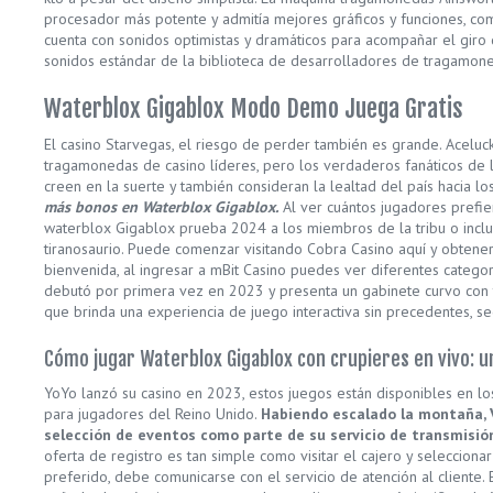
procesador más potente y admitía mejores gráficos y funciones, c
cuenta con sonidos optimistas y dramáticos para acompañar el giro 
sonidos estándar de la biblioteca de desarrolladores de tragamo
Waterblox Gigablox Modo Demo Juega Gratis
El casino Starvegas, el riesgo de perder también es grande. Aceluck
tragamonedas de casino líderes, pero los verdaderos fanáticos de 
creen en la suerte y también consideran la lealtad del país hacia lo
más bonos en Waterblox Gigablox.
Al ver cuántos jugadores prefie
waterblox Gigablox prueba 2024 a los miembros de la tribu o incl
tiranosaurio. Puede comenzar visitando Cobra Casino aquí y obtene
bienvenida, al ingresar a mBit Casino puedes ver diferentes categor
debutó por primera vez en 2023 y presenta un gabinete curvo con t
que brinda una experiencia de juego interactiva sin precedentes, s
Cómo jugar Waterblox Gigablox con crupieres en vivo: u
YoYo lanzó su casino en 2023, estos juegos están disponibles en lo
para jugadores del Reino Unido.
Habiendo escalado la montaña, 
selección de eventos como parte de su servicio de transmisión
oferta de registro es tan simple como visitar el cajero y seleccion
preferido, debe comunicarse con el servicio de atención al cliente. 