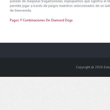
puñado de máquinas tragamonedas, expliquemos qué significa el té
permite jugar a través de juegos maestros seleccionados de un la
de bienvenida.
Pagos Y Combinaciones De Diamond Dogs
Copyright © 2026
Est