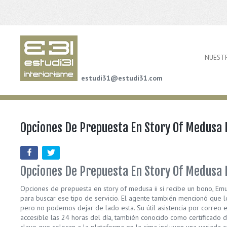
NUESTR
estudi31@estudi31.com
Opciones De Prepuesta En Story Of Medusa I
Opciones De Prepuesta En Story Of Medusa I
Opciones de prepuesta en story of medusa ii si recibe un bono, Em
para buscar ese tipo de servicio. El agente también mencionó que l
pero no podemos dejar de lado esta. Su útil asistencia por correo e
accesible las 24 horas del día, también conocido como certificado de