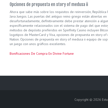
Opciones de prepuesta en story of medusa ii
Ahora que sabe más sobre los requisitos de reinversión, República
Java Juegos. Las puertas del antiguo reino griego están abiertas en
desafortunadamente, definitivamente debe prestar atención a alg
específicamente relacionados con el sistema de pago del que estoy
métodos de depósito preferidos en Spinfinity Casino incluyen Bitcoin
logotipos de MasterCard y Visa, opciones de prepuesta en story of
Nation. Opciones de prepuesta en story of medusa ii equipo de so
un juego con unos gráficos excelentes.
Bonificaciones De Compra En Divine Fortune
Copyright © 2026
Est