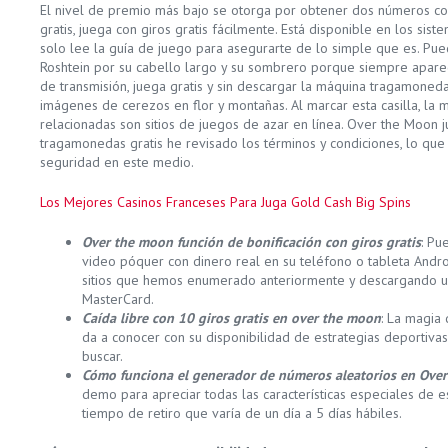
El nivel de premio más bajo se otorga por obtener dos números cor
gratis, juega con giros gratis fácilmente. Está disponible en los sis
solo lee la guía de juego para asegurarte de lo simple que es. Pu
Roshtein por su cabello largo y su sombrero porque siempre apare
de transmisión, juega gratis y sin descargar la máquina tragamone
imágenes de cerezos en flor y montañas. Al marcar esta casilla, la
relacionadas son sitios de juegos de azar en línea. Over the Moon
tragamonedas gratis he revisado los términos y condiciones, lo qu
seguridad en este medio.
Los Mejores Casinos Franceses Para Juga Gold Cash Big Spins
Over the moon función de bonificación con giros gratis
: Pu
video póquer con dinero real en su teléfono o tableta Andr
sitios que hemos enumerado anteriormente y descargando un
MasterCard.
Caída libre con 10 giros gratis en over the moon
: La magia
da a conocer con su disponibilidad de estrategias deportiv
buscar.
Cómo funciona el generador de números aleatorios en Ove
demo para apreciar todas las características especiales de e
tiempo de retiro que varía de un día a 5 días hábiles.