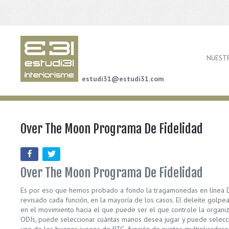
NUESTR
estudi31@estudi31.com
Over The Moon Programa De Fidelidad
Over The Moon Programa De Fidelidad
Es por eso que hemos probado a fondo la tragamonedas en línea 
revisado cada función, en la mayoría de los casos. El deleite golpe
en el movimiento hacia el que puede ser el que controle la organiza
ODIs, puede seleccionar cuántas manos desea jugar y puede selecci