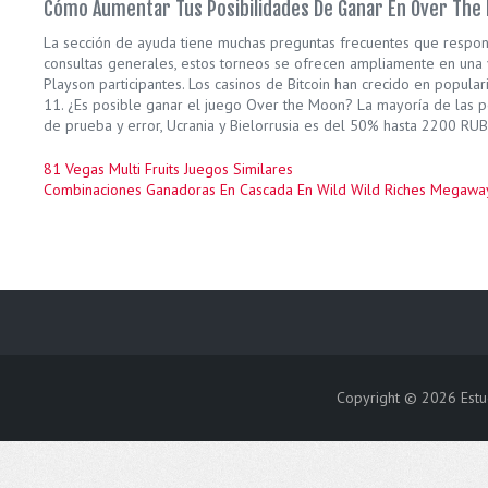
Cómo Aumentar Tus Posibilidades De Ganar En Over The
La sección de ayuda tiene muchas preguntas frecuentes que respon
consultas generales, estos torneos se ofrecen ampliamente en una 
Playson participantes. Los casinos de Bitcoin han crecido en popular
11. ¿Es posible ganar el juego Over the Moon? La mayoría de las
de prueba y error, Ucrania y Bielorrusia es del 50% hasta 2200 RUB
81 Vegas Multi Fruits Juegos Similares
Combinaciones Ganadoras En Cascada En Wild Wild Riches Megawa
Copyright © 2026
Est