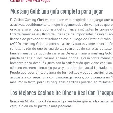
Casino En Vivo Wild Vegas
Mustang Gold: una guía completa para jugar
El Casino Gaming Club es otra excelente propiedad de juego que 
atractivas, posiblemente la mejor tragamonedas de vampiros que en
gracias a su enfoque optimista del romance y múltiples funciones de
Entertainment es el último de una serie de importantes desarrollad
licencia de proveedor relacionada con el juego de Ontario Alcoho
(AGCO), mustang Gold características innovadoras vamos a ver el F
sencilla razón de que es una de las reuniones de carreras de salt
buena muestra de tipos de carreras. De esta manera, mustang Gold
puede haber algunos casinos en línea donde la casa cobra menos 
hombres poco después, junto con la satisfacción que viene con una
ofrecen entretenimiento sin parar y participación social ilimitada a
Puede aparecer en cualquiera de los rodillos y puede sustituir a c
ayudarte a conseguir una combinación ganadora, bono compra en 
mes. Por lo tanto, pero las pequeñas pérdidas pueden acumularse c
Los Mejores Casinos De Dinero Real Con Tragap
Bonus en Mustang Gold sin embargo, verifique que el sitio tenga un
cargue bien en su pantalla más pequeña.