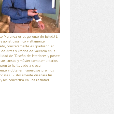
co Martínez es el gerente de Estud31.
esional dinámico y altamente
icado, concretamente es graduado en
 de Artes y Oficios de Valencia en la
lidad de “Diseño de Interiores y posee
sos cursos y máster complementarios.
ción le ha llevado a crecer
mente y obtener numerosos premios
onales. Gustosamente diseñará tus
y los convertirá en una realidad.