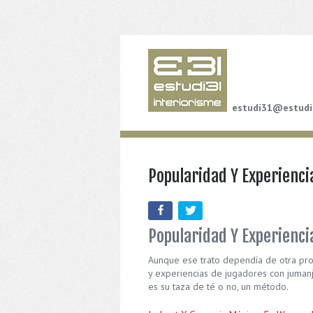
estudi31@estudi
Popularidad Y Experienc
Popularidad Y Experienc
Aunque ese trato dependía de otra pro
y experiencias de jugadores con jumanj
es su taza de té o no, un método.