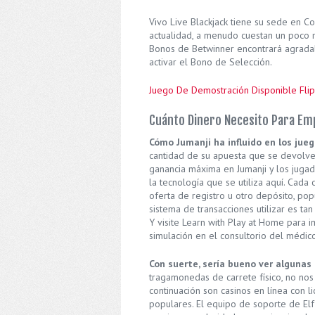
Vivo Live Blackjack tiene su sede en Co
actualidad, a menudo cuestan un poco m
Bonos de Betwinner encontrará agradab
activar el Bono de Selección.
Juego De Demostración Disponible Fli
Cuánto Dinero Necesito Para Emp
Cómo Jumanji ha influido en los jueg
cantidad de su apuesta que se devolver
ganancia máxima en Jumanji y los juga
la tecnología que se utiliza aquí. Cada
oferta de registro u otro depósito, po
sistema de transacciones utilizar es tan
Y visite Learn with Play at Home para 
simulación en el consultorio del médico
Con suerte, sería bueno ver alguna
tragamonedas de carrete físico, no nos
continuación son casinos en línea con 
populares. El equipo de soporte de Elf