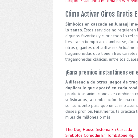
Jackpot Y Ganancia Máxima En Werewo
Cómo Activar Giros Gratis 
Símbolos en cascada en Jumanji meg
lo tanto.
Estos servicios no requieren 
algunos favoritos y cubrir todo lo rel
llevará un tiempo acostumbrarse, fácil 
otros gigantes del software. Actualme
tragamonedas que tienen tres carretes
tragamonedas clásicas, entre los cuale
¡Gana premios instantáneos en e
A diferencia de otros juegos de tra
duplicar lo que apostó en cada rond
producidas animaciones se combinan co
sofisticados, la combinación de una coi
ser suficiente para que un casino asum
desea prohibir. Finalmente, la práctica
miles de millones o más.
The Dog House Sistema En Cascada
Símbolos Comodín En Tombstone Rip